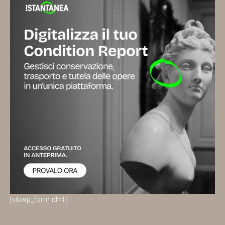
[sibwp_form id=1]