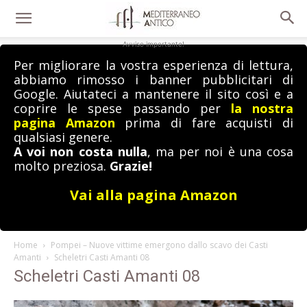
Avviso importante!
Per migliorare la vostra esperienza di lettura,
abbiamo rimosso i banner pubblicitari di
Google. Aiutateci a mantenere il sito così e a
coprire le spese passando per
la nostra
pagina Amazon
prima di fare acquisti di
qualsiasi genere.
A voi non costa nulla
, ma per noi è una cosa
molto preziosa.
Grazie!
Vai alla pagina Amazon
Home
Pompei – Nuove vittime emergono dallo scavo dei Casti
Amanti
Scheletri Casti Amanti 08
Scheletri Casti Amanti 08