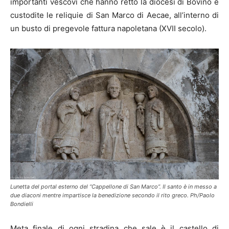
importanti vescovi che hanno retto la diocesi di Bovino e
custodite le reliquie di San Marco di Aecae, all’interno di
un busto di pregevole fattura napoletana (XVII secolo).
Lunetta del portal esterno del “Cappellone di San Marco”. Il santo è in messo a
due diaconi mentre impartisce la benedizione secondo il rito greco. Ph/Paolo
Bondielli
Meta finale di ogni stradina che sale è il castello di