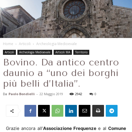
Home
Articoli
Archeologia Medioevale
Articoli
Archeologia Medioevale
Articoli MA
Territorio
Bovino. Da antico centro
daunio a “uno dei borghi
più belli d’Italia”.
Da
Paolo Bondielli
-
22 Maggio 2019
2942
0
Grazie ancora all’
Associazione Frequenze
e al
Comune