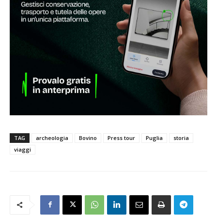
TAG
archeologia
Bovino
Press tour
Puglia
storia
viaggi