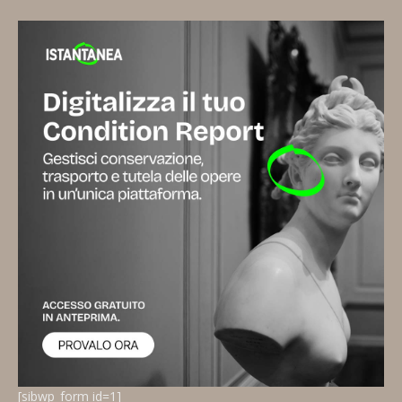
[sibwp_form id=1]