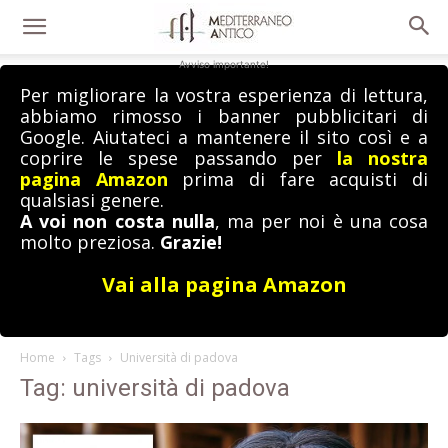
Avviso importante!
Per migliorare la vostra esperienza di lettura,
abbiamo rimosso i banner pubblicitari di
Google. Aiutateci a mantenere il sito così e a
coprire le spese passando per
la nostra
pagina Amazon
prima di fare acquisti di
qualsiasi genere.
A voi non costa nulla
, ma per noi è una cosa
molto preziosa.
Grazie!
Vai alla pagina Amazon
Home
Tags
Università di padova
Tag: università di padova