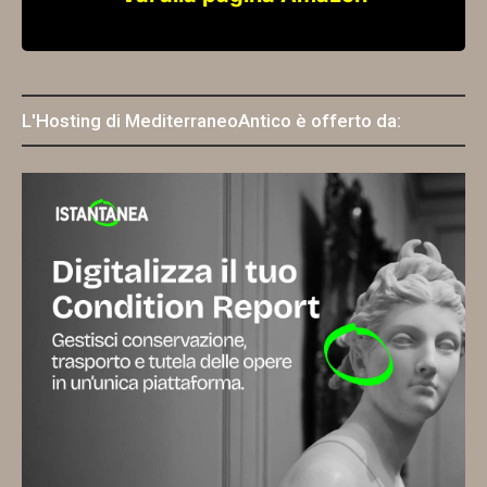
L'Hosting di MediterraneoAntico è offerto da: