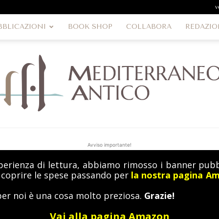
v
BBLICAZIONI
BOOK SHOP
COLLABORA
REDAZIO
Avviso importante!
perienza di lettura, abbiamo rimosso i banner pubbl
MediterraneoAntico
a coprire le spese passando per
la nostra pagina A
per noi è una cosa molto preziosa.
Grazie!
Vai alla pagina Amazon