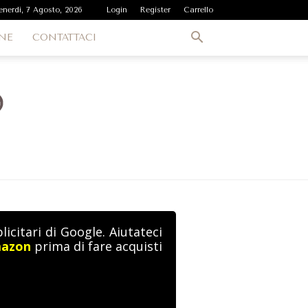
enerdì, 7 Agosto, 2026
Login
Register
Carrello
NE
CONTATTACI
icitari di Google. Aiutateci
mazon
prima di fare acquisti