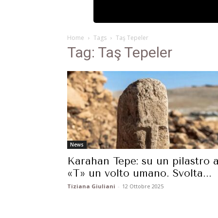
Home
Tags
Taş Tepeler
Tag: Taş Tepeler
News
Karahan Tepe: su un pilastro 
«T» un volto umano. Svolta...
Tiziana Giuliani
-
12 Ottobre 2025