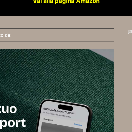
Vai alla pagina Amazon
[s
to da: