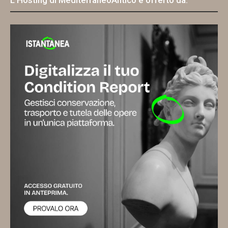
L'Hosting di MediterraneoAntico è offerto da: