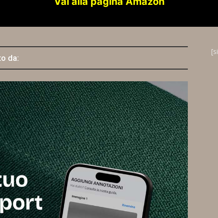
Vai alla pagina Amazon
[s
to da: