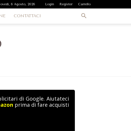
iovedì, 6 Agosto, 2026
Login
Register
Carrello
NE
CONTATTACI
icitari di Google. Aiutateci
mazon
prima di fare acquisti