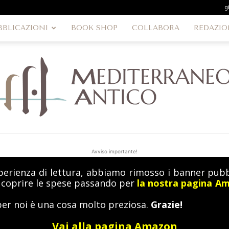
g
BBLICAZIONI
BOOK SHOP
COLLABORA
REDAZIO
Avviso importante!
perienza di lettura, abbiamo rimosso i banner pubbl
MediterraneoAntico
a coprire le spese passando per
la nostra pagina A
per noi è una cosa molto preziosa.
Grazie!
Vai alla pagina Amazon