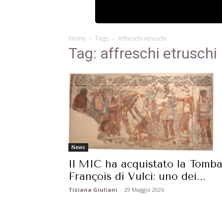
Home
Tags
Affreschi etruschi
Tag: affreschi etruschi
News
Il MIC ha acquistato la Tomb
François di Vulci: uno dei...
Tiziana Giuliani
-
29 Maggio 2026