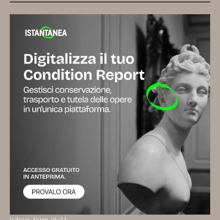
[sibwp_form id=1]