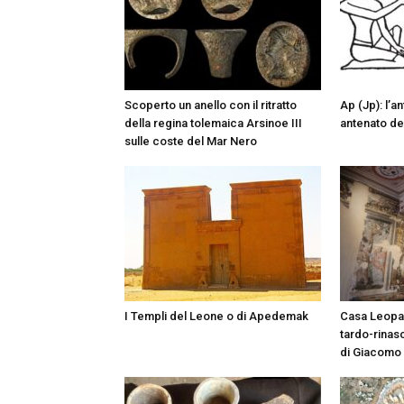
Scoperto un anello con il ritratto
Ap (Jp): l’a
della regina tolemaica Arsinoe III
antenato de
sulle coste del Mar Nero
I Templi del Leone o di Apedemak
Casa Leopard
tardo-rinasc
di Giacomo