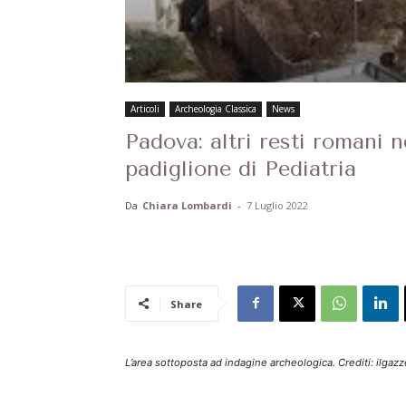
Articoli
Archeologia Classica
News
Padova: altri resti romani n
padiglione di Pediatria
Da
Chiara Lombardi
-
7 Luglio 2022
Share
L’area sottoposta ad indagine archeologica. Crediti: ilgazze