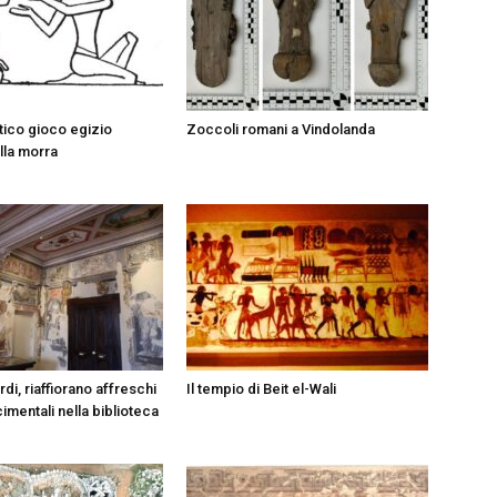
ntico gioco egizio
Zoccoli romani a Vindolanda
lla morra
i, riaffiorano affreschi
Il tempio di Beit el-Wali
imentali nella biblioteca