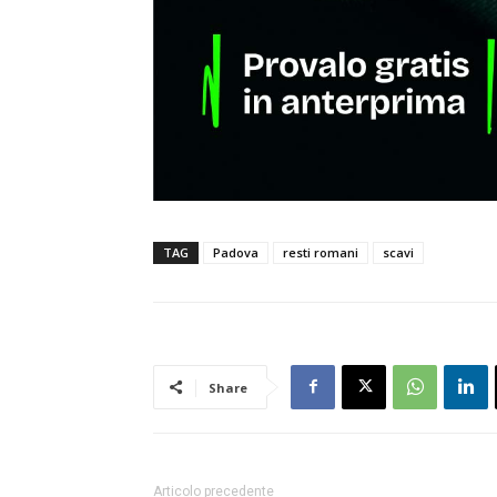
TAG
Padova
resti romani
scavi
Share
Articolo precedente