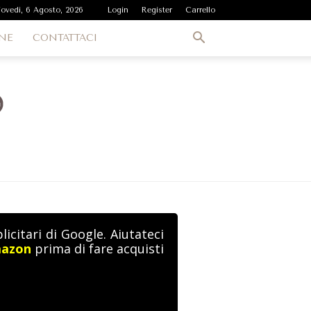
iovedì, 6 Agosto, 2026
Login
Register
Carrello
NE
CONTATTACI
icitari di Google. Aiutateci
mazon
prima di fare acquisti