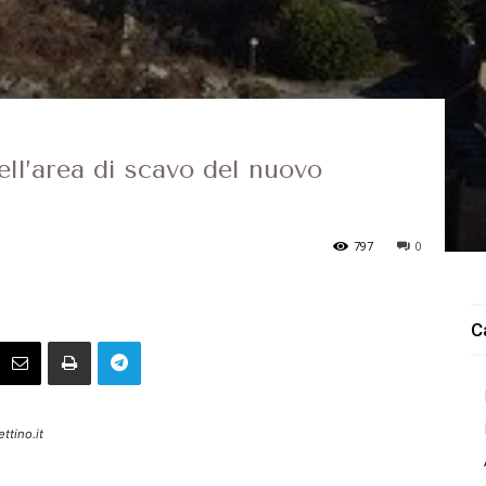
ell’area di scavo del nuovo
797
0
C
ttino.it