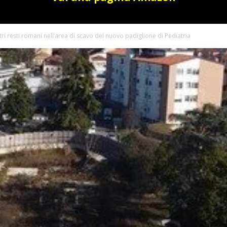
tri resti romani nell’area di scavo del nuovo padiglione di Pediatria