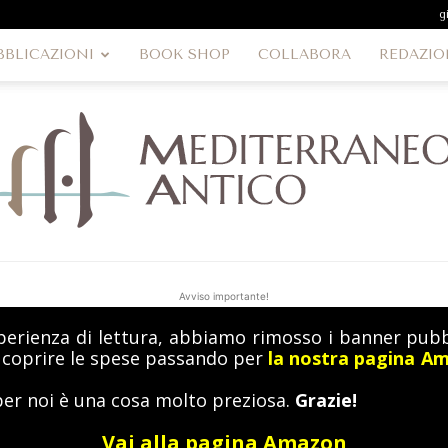
g
BBLICAZIONI
BOOK SHOP
COLLABORA
REDAZIO
Avviso importante!
perienza di lettura, abbiamo rimosso i banner pubbl
MediterraneoAntico
a coprire le spese passando per
la nostra pagina A
per noi è una cosa molto preziosa.
Grazie!
Vai alla pagina Amazon