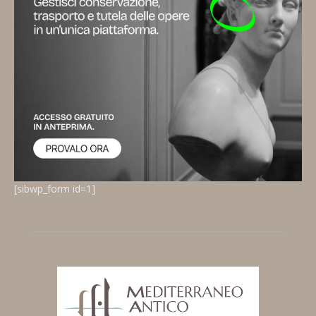
[sibwp_form id=1]