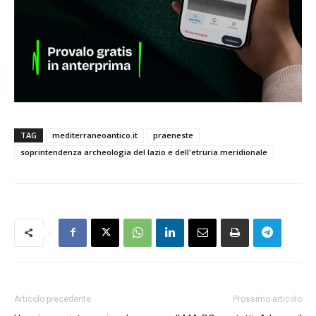
TAG
mediterraneoantico.it
praeneste
soprintendenza archeologia del lazio e dell'etruria meridionale
Articolo precedente
Prossimo articolo