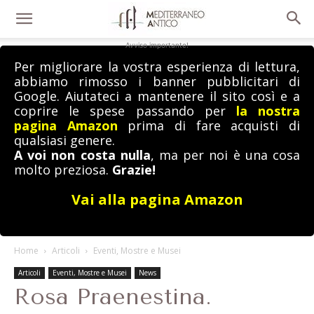
Avviso importante!
Per migliorare la vostra esperienza di lettura,
abbiamo rimosso i banner pubblicitari di
Google. Aiutateci a mantenere il sito così e a
coprire le spese passando per
la nostra
pagina Amazon
prima di fare acquisti di
qualsiasi genere.
A voi non costa nulla
, ma per noi è una cosa
molto preziosa.
Grazie!
Vai alla pagina Amazon
Home
Articoli
Eventi, Mostre e Musei
Articoli
Eventi, Mostre e Musei
News
Rosa Praenestina.