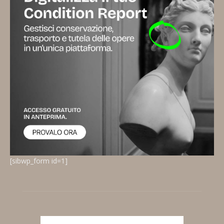
[sibwp_form id=1]