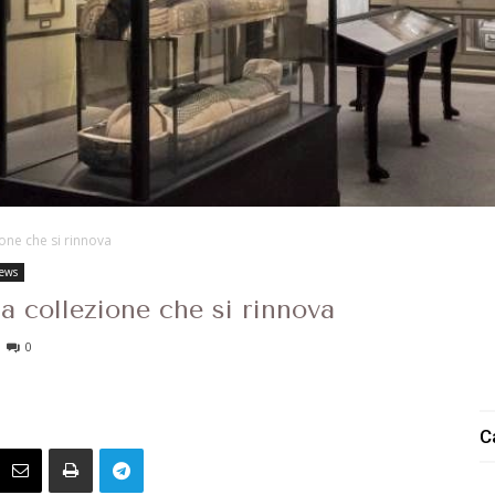
ione che si rinnova
ews
a collezione che si rinnova
0
C