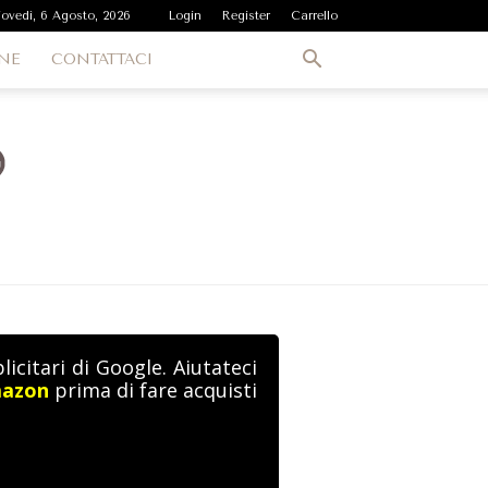
iovedì, 6 Agosto, 2026
Login
Register
Carrello
NE
CONTATTACI
icitari di Google. Aiutateci
mazon
prima di fare acquisti