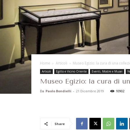
Home
Articoli
Museo Egizio: la cura di una collez
Articoli
Egitto e Vicino Oriente
Eventi, Mostre e Musei
N
Museo Egizio: la cura di un
Da
Paolo Bondielli
-
21 Dicembre 2019
10902
Share