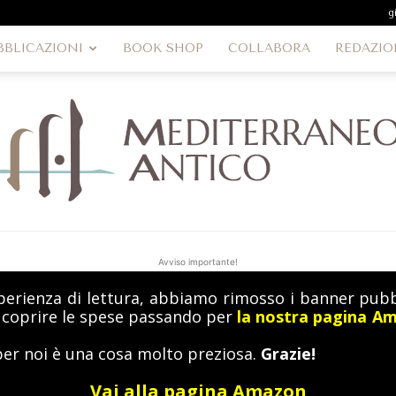
g
BBLICAZIONI
BOOK SHOP
COLLABORA
REDAZIO
Avviso importante!
perienza di lettura, abbiamo rimosso i banner pubbl
MediterraneoAntico
a coprire le spese passando per
la nostra pagina A
per noi è una cosa molto preziosa.
Grazie!
Vai alla pagina Amazon