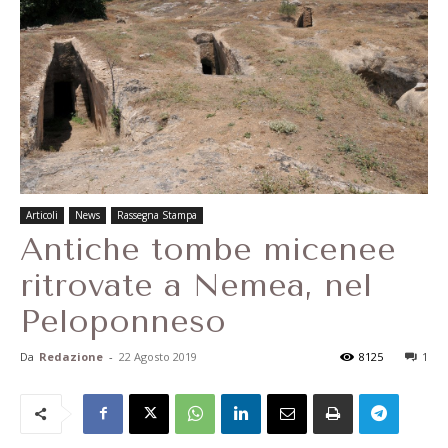
Articoli
News
Rassegna Stampa
Antiche tombe micenee
ritrovate a Nemea, nel
Peloponneso
Da
Redazione
-
22 Agosto 2019
8125
1