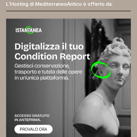
L'Hosting di MediterraneoAntico è offerto da: