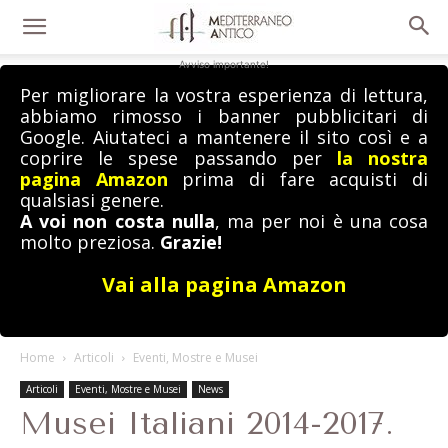
Avviso importante!
Per migliorare la vostra esperienza di lettura,
abbiamo rimosso i banner pubblicitari di
Google. Aiutateci a mantenere il sito così e a
coprire le spese passando per
la nostra
pagina Amazon
prima di fare acquisti di
qualsiasi genere.
A voi non costa nulla
, ma per noi è una cosa
molto preziosa.
Grazie!
Vai alla pagina Amazon
Home
Articoli
Eventi, Mostre e Musei
Articoli
Eventi, Mostre e Musei
News
Musei Italiani 2014-2017.