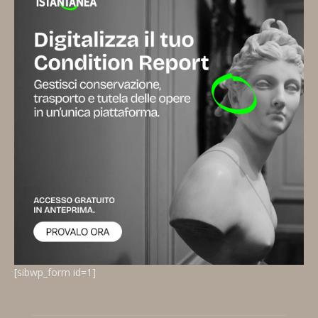
[sibwp_form id=1]