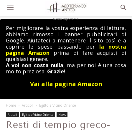
Avviso importante!
Per migliorare la vostra esperienza di lettura,
abbiamo rimosso i banner pubblicitari di
Google. Aiutateci a mantenere il sito così e a
coprire le spese passando per
la nostra
pagina Amazon
prima di fare acquisti di
qualsiasi genere.
A voi non costa nulla
, ma per noi è una cosa
molto preziosa.
Grazie!
Vai alla pagina Amazon
Home
Articoli
Egitto e Vicino Oriente
Articoli
Egitto e Vicino Oriente
News
Resti di tempio greco-