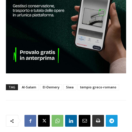
TAG
Al-Salam
El-Demery
Siwa
tempio greco-romano