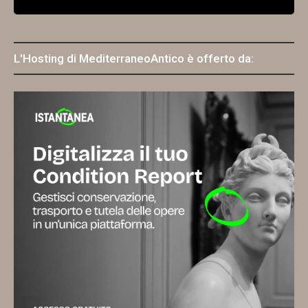
L'Hosting di MediterraneoAntico è offerto da: