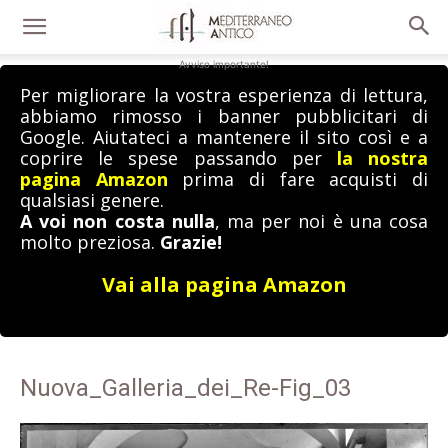
Avviso importante!
Per migliorare la vostra esperienza di lettura,
abbiamo rimosso i banner pubblicitari di
Google. Aiutateci a mantenere il sito così e a
coprire le spese passando per
la nostra
pagina Amazon
prima di fare acquisti di
qualsiasi genere.
A voi non costa nulla
, ma per noi è una cosa
molto preziosa.
Grazie!
Vai alla pagina Amazon
Nuova_Galleria_dei_Re-Fig_03