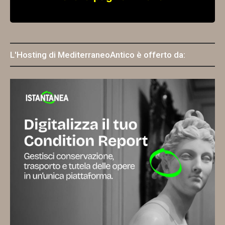
L'Hosting di MediterraneoAntico è offerto da: