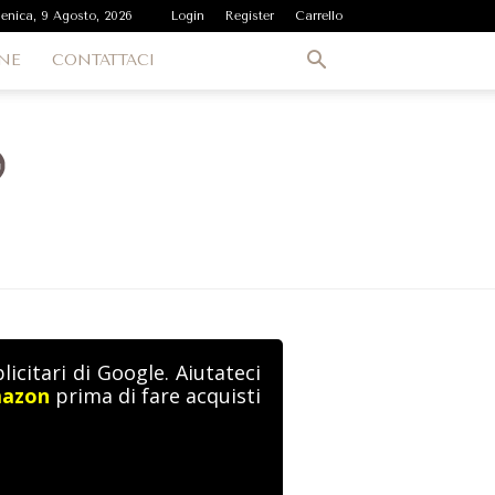
enica, 9 Agosto, 2026
Login
Register
Carrello
NE
CONTATTACI
icitari di Google. Aiutateci
mazon
prima di fare acquisti