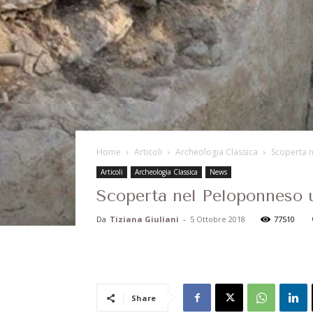
Home
Articoli
Archeologia Classica
Scoperta 
Articoli
Archeologia Classica
News
Scoperta nel Peloponneso 
Da
Tiziana Giuliani
-
5 Ottobre 2018
77510
Share