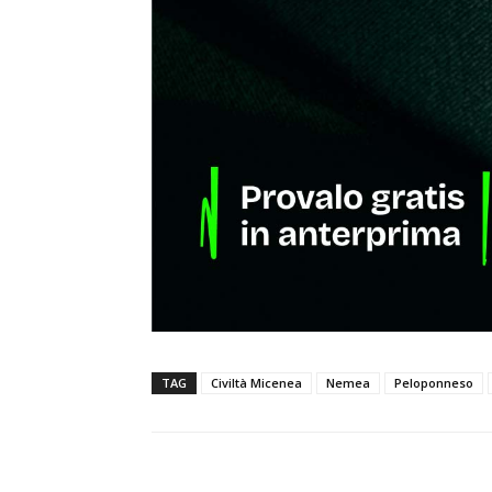
TAG
Civiltà Micenea
Nemea
Peloponneso