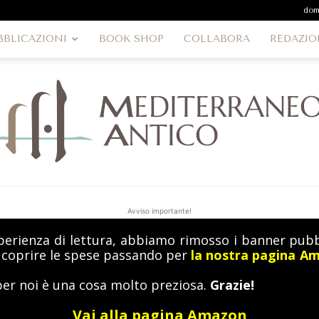
dom
BBLICAZIONI
BOOK SHOP
COLLABORA
REDAZIO
Avviso importante!
perienza di lettura, abbiamo rimosso i banner pubbl
MediterraneoAntico
a coprire le spese passando per
la nostra pagina A
per noi è una cosa molto preziosa.
Grazie!
Vai alla pagina Amazon