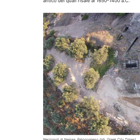
antico dei quali risale al 1650-1400 a.C.
Necropoli di Nemea, Peloponneso (ph. Greek City Times)