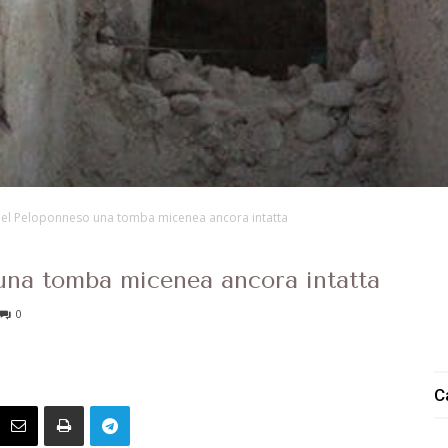
nel Peloponneso una tomba micenea ancora intatta
una tomba micenea ancora intatta
0
C