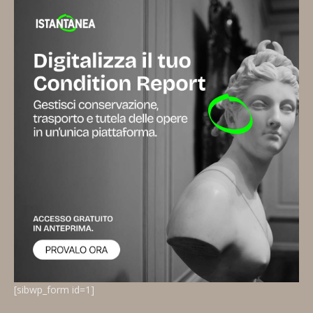
[sibwp_form id=1]