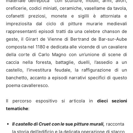
materiale dell’epoca con sculture, mobili, armi, avori,
oreficerie, codici miniati, ceramiche, vasellame da tavola,
cofanetti preziosi, monete e sigilli è attorniata e
impreziosita dal ciclo di pitture murarie medievali
rappresentanti episodi tratti da una celebre chanson de
geste, il Girart de Vienne di Bertrand de Bar-sur-Aube
composta nel 1180 e dedicata alle vicende di un cavaliere
della corte di Carlo Magno con un’unione di scene di
caccia nella foresta, battaglie, duelli, l’assedio a un
castello, l’investitura feudale, la raffigurazione di un
banchetto, accanto a episodi narrativi specifici di questo
poema cavalleresco.
Il percorso espositivo si articola in
dieci sezioni
tematiche
:
Il castello di Cruet
con le
sue
pitture murali,
racconta
la storia dell’edificio e la delicata operazione di stacco