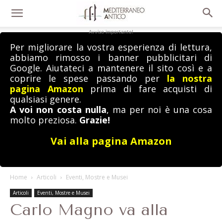
Avviso importante!
Per migliorare la vostra esperienza di lettura,
abbiamo rimosso i banner pubblicitari di
Google. Aiutateci a mantenere il sito così e a
coprire le spese passando per
la nostra
pagina Amazon
prima di fare acquisti di
qualsiasi genere.
A voi non costa nulla
, ma per noi è una cosa
molto preziosa.
Grazie!
Vai alla pagina Amazon
Home
Articoli
Eventi, Mostre e Musei
Articoli
Eventi, Mostre e Musei
Carlo Magno va alla