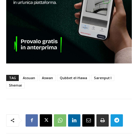
TAG
Assuan
Aswan
Qubbet el-Hawa
Sarenput I
Shemai