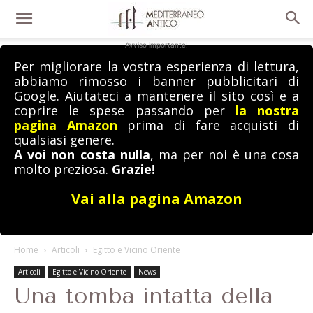
Avviso importante!
Per migliorare la vostra esperienza di lettura,
abbiamo rimosso i banner pubblicitari di
Google. Aiutateci a mantenere il sito così e a
coprire le spese passando per
la nostra
pagina Amazon
prima di fare acquisti di
qualsiasi genere.
A voi non costa nulla
, ma per noi è una cosa
molto preziosa.
Grazie!
Vai alla pagina Amazon
Home
Articoli
Egitto e Vicino Oriente
Articoli
Egitto e Vicino Oriente
News
Una tomba intatta della