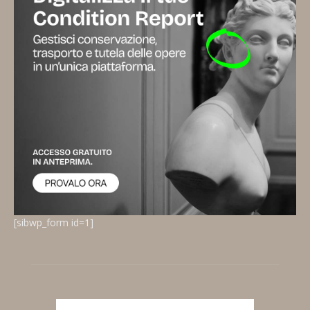
[sibwp_form id=1]