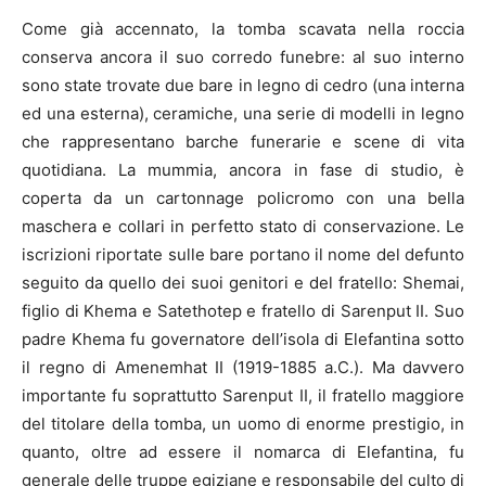
Come già accennato, la tomba scavata nella roccia
conserva ancora il suo corredo funebre: al suo interno
sono state trovate due bare in legno di cedro (una interna
ed una esterna), ceramiche, una serie di modelli in legno
che rappresentano barche funerarie e scene di vita
quotidiana. La mummia, ancora in fase di studio, è
coperta da un cartonnage policromo con una bella
maschera e collari in perfetto stato di conservazione. Le
iscrizioni riportate sulle bare portano il nome del defunto
seguito da quello dei suoi genitori e del fratello: Shemai,
figlio di Khema e Satethotep e fratello di Sarenput II. Suo
padre Khema fu governatore dell’isola di Elefantina sotto
il regno di Amenemhat II (1919-1885 a.C.). Ma davvero
importante fu soprattutto Sarenput II, il fratello maggiore
del titolare della tomba, un uomo di enorme prestigio, in
quanto, oltre ad essere il nomarca di Elefantina, fu
generale delle truppe egiziane e responsabile del culto di