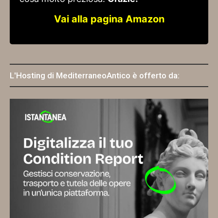
Vai alla pagina Amazon
L'Hosting di MediterraneoAntico è offerto da: