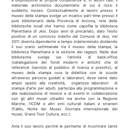
a disposizione le proprie competenze e, in alcuni casi, il
materiale archivistico documentario di cui è ricco il
suddetto museo. Contestualmente al lavoro presso il
museo della stampa svolge un incarico part-time presso il
polo bibliotecario della Provincia di Ancona, rete delle
biblioteche locali che hanno come capofila la biblioteca
Planettiana di Jesi. Dopo anni di precariato, dato l'esito
positivo di un concorso indetto dal Comune di Jesi, nel
2011 diventa dipendente a tempo indeterminato dividendo
il suo orario settimanale tra il museo della stampa, la
biblioteca Planettiana e la sezione dei ragazzi. Nelle due
biblioteche svolge sia l'attività di back-office
(catalogazione dei fondi moderni e antichi) che di
reference (servizio al pubblico di ricerca e prestito); al
museo della stampa cura la didattica con le scuole
attraverso percorsi guidati e laboratori, dove viene dato
ampio spazio alla creatività, organizza laboratori di
stampa d'arte per adulti, partecipa alla programmazione e
alla realizzazione di mostre e di eventi in collaborazione
con gli altri musei cittadini ma anche con la Regione
Marche, l'ICOM e altri enti culturali italiani e stranieri
(FaMu, Notte dei Musei, Giornata internazionale dei
musei, Grand Tour Cultura, ecc.).
Ama il suo lavoro perchè le permette di incontrare tante