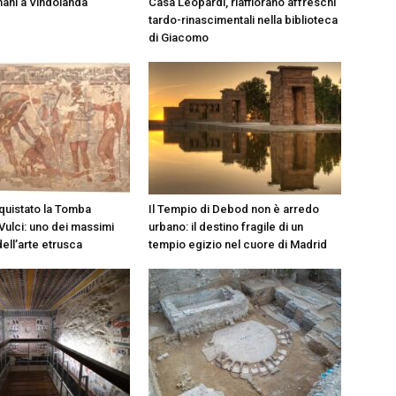
ani a Vindolanda
Casa Leopardi, riaffiorano affreschi
tardo-rinascimentali nella biblioteca
di Giacomo
cquistato la Tomba
Il Tempio di Debod non è arredo
Vulci: uno dei massimi
urbano: il destino fragile di un
ell’arte etrusca
tempio egizio nel cuore di Madrid