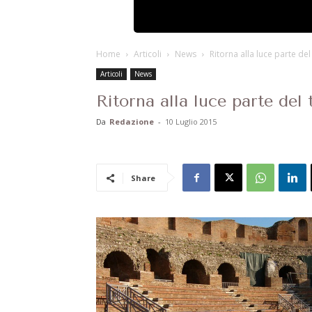
Home
Articoli
News
Ritorna alla luce parte d
Articoli
News
Ritorna alla luce parte de
Da
Redazione
-
10 Luglio 2015
Share