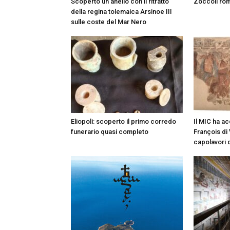
Scoperto un anello con il ritratto
Zoccoli rom
della regina tolemaica Arsinoe III
sulle coste del Mar Nero
Eliopoli: scoperto il primo corredo
Il MIC ha a
funerario quasi completo
François di 
capolavori d