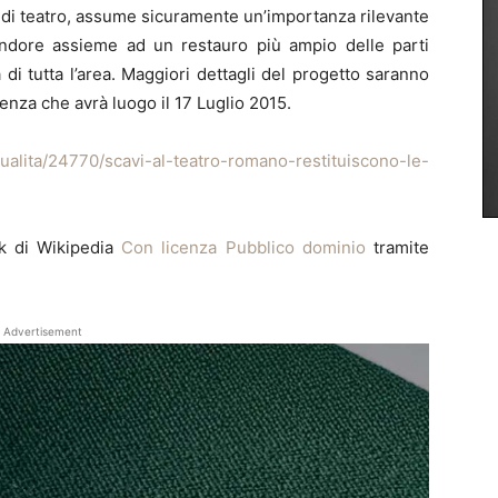
o di teatro, assume sicuramente un’importanza rilevante
lendore assieme ad un restauro più ampio delle parti
di tutta l’area. Maggiori dettagli del progetto saranno
enza che avrà luogo il 17 Luglio 2015.
tualita/24770/scavi-al-teatro-romano-restituiscono-le-
k di Wikipedia
Con licenza Pubblico dominio
tramite
Advertisement