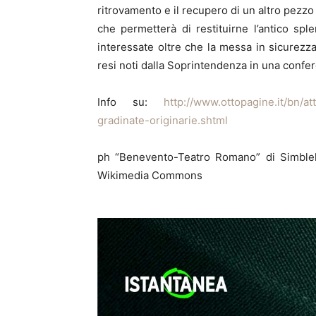
ritrovamento e il recupero di un altro pezz
che permetterà di restituirne l’antico sp
interessate oltre che la messa in sicurezza 
resi noti dalla Soprintendenza in una confer
Info su:
http://www.ottopagine.it/bn/at
gradinate-originarie.shtml
ph “Benevento-Teatro Romano” di Simble
Wikimedia Commons