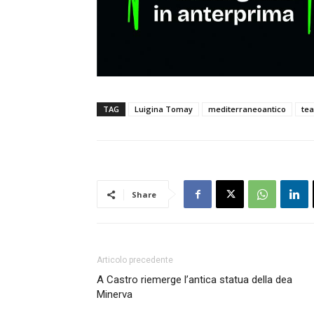
TAG
Luigina Tomay
mediterraneoantico
te
Share
Articolo precedente
A Castro riemerge l’antica statua della dea
Minerva