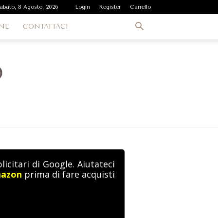
abato, 8 Agosto, 2026
Login
Register
Carrello
NE
CONTATTACI
icitari di Google. Aiutateci
mazon
prima di fare acquisti