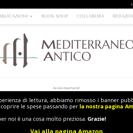
s
BBLICAZIONI
BOOK SHOP
COLLABORA
REDAZIO
Avviso importante!
perienza di lettura, abbiamo rimosso i banner pubbl
MediterraneoAntico
a coprire le spese passando per
la nostra pagina A
per noi è una cosa molto preziosa.
Grazie!
Vai alla pagina Amazon