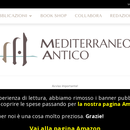
v
BBLICAZIONI
BOOK SHOP
COLLABORA
REDAZIO
Avviso importante!
perienza di lettura, abbiamo rimosso i banner pubbl
MediterraneoAntico
a coprire le spese passando per
la nostra pagina A
per noi è una cosa molto preziosa.
Grazie!
Vai alla pagina Amazon