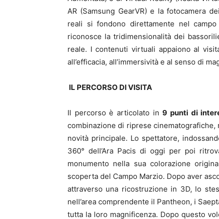
AR (Samsung GearVR) e la fotocamera dei d
reali si fondono direttamente nel campo v
riconosce la tridimensionalità dei bassoril
reale. I contenuti virtuali appaiono al visi
all’efficacia, all’immersività e al senso di ma
IL PERCORSO DI VISITA
Il percorso è articolato in
9 punti di inte
combinazione di riprese cinematografiche, r
novità principale. Lo spettatore, indossan
360° dell’Ara Pacis di oggi per poi ritrov
monumento nella sua colorazione original
scoperta del Campo Marzio. Dopo aver asco
attraverso una ricostruzione in 3D, lo ste
nell’area comprendente il Pantheon, i Saepta 
tutta la loro magnificenza. Dopo questo vo