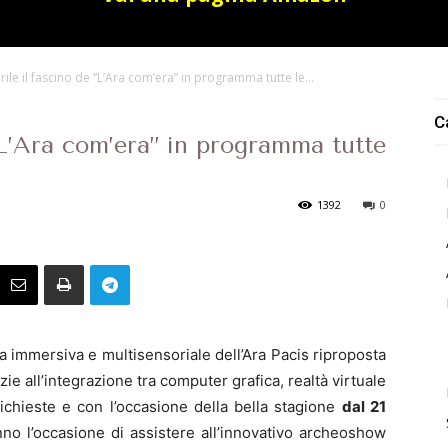
rile il fascino de “L’Ara com’era” in programma tutte le...
C
 “L’Ara com’era” in programma tutte
1392
0
ita immersiva e multisensoriale dell’Ara Pacis riproposta
ie all’integrazione tra computer grafica, realtà virtuale
ichieste e con l’occasione della bella stagione
dal 21
anno l’occasione di assistere all’innovativo archeoshow