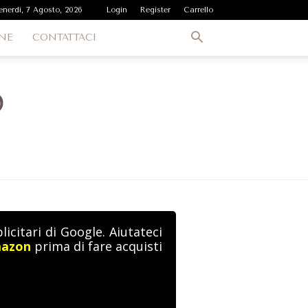
enerdì, 7 Agosto, 2026
Login
Register
Carrello
NE
CONTATTACI
icitari di Google. Aiutateci
mazon
prima di fare acquisti