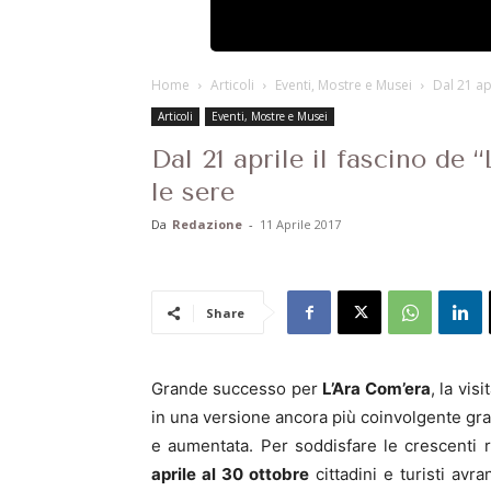
Home
Articoli
Eventi, Mostre e Musei
Dal 21 ap
Articoli
Eventi, Mostre e Musei
Dal 21 aprile il fascino de
le sere
Da
Redazione
-
11 Aprile 2017
Share
Grande successo per
L’Ara Com’era
, la vis
in una versione ancora più coinvolgente graz
e aumentata. Per soddisfare le crescenti r
aprile al 30 ottobre
cittadini e turisti avr