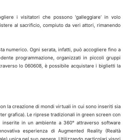
liere i visitatori che possono ‘galleggiare’ in volo
stere al sacrificio, compiuto da veri attori, rimanendo
a numerico. Ogni serata, infatti, può accogliere fino a
edente programmazione, organizzati in piccoli gruppi
traverso lo 060608, è possibile acquistare i biglietti la
n la creazione di mondi virtuali in cui sono inseriti sia
ter grafica). Le riprese tradizionali in green screen con
te inserite in un ambiente a 360° attraverso software
nnovativa esperienza di Augmented Reality (Realtà
ale) unica nel suo genere. Utilizzando particolari visori