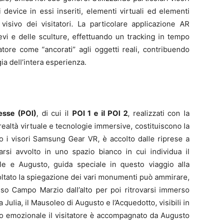
evice in essi inseriti, elementi virtuali ed elementi
isivo dei visitatori. La particolare applicazione AR
ievi e delle sculture, effettuando un tracking in tempo
tatore come “ancorati” agli oggetti reali, contribuendo
gia dell’intera esperienza.
resse (POI)
, di cui il
POI 1 e il POI 2
, realizzati con la
ealtà virtuale e tecnologie immersive, costituiscono la
do i visori Samsung Gear VR, è accolto dalle riprese a
arsi avvolto in uno spazio bianco in cui individua il
e e Augusto, guida speciale in questo viaggio alla
ltato la spiegazione dei vari monumenti può ammirare,
sso Campo Marzio dall’alto per poi ritrovarsi immerso
Julia, il Mausoleo di Augusto e l’Acquedotto, visibili in
lo emozionale il visitatore è accompagnato da Augusto