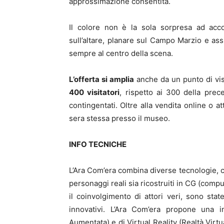
approssimazione consentita.
Il colore non è la sola sorpresa ad accog
sull’altare, planare sul Campo Marzio e assi
sempre al centro della scena.
L’offerta si amplia
anche da un punto di vist
400 visitatori
, rispetto ai 300 della prec
contingentati. Oltre alla vendita online o at
sera stessa presso il museo.
INFO TECNICHE
L’Ara Com’era combina diverse tecnologie, co
personaggi reali sia ricostruiti in CG (compu
il coinvolgimento di attori veri, sono sta
innovativi. L’Ara Com’era propone una i
Aumentata) e di Virtual Reality (Realtà Virtu