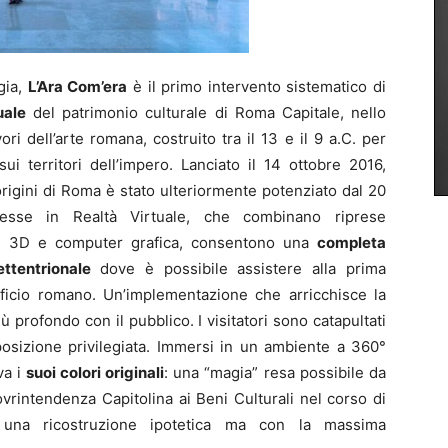
gia,
L’Ara Com’era
è il primo intervento sistematico di
uale
del patrimonio culturale di Roma Capitale, nello
ri dell’arte romana, costruito tra il 13 e il 9 a.C. per
i territori dell’impero. Lanciato il 14 ottobre 2016,
 origini di Roma è stato ulteriormente potenziato dal 20
resse in Realtà Virtuale, che combinano riprese
 in 3D e computer grafica, consentono una
completa
ettentrionale
dove è possibile assistere alla prima
rificio romano. Un’implementazione che arricchisce la
profondo con il pubblico. I visitatori sono catapultati
posizione privilegiata. Immersi in un ambiente a 360°
va i
suoi colori originali
: una “magia” resa possibile da
vrintendenza Capitolina ai Beni Culturali nel corso di
una ricostruzione ipotetica ma con la massima