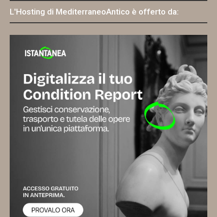
L'Hosting di MediterraneoAntico è offerto da: