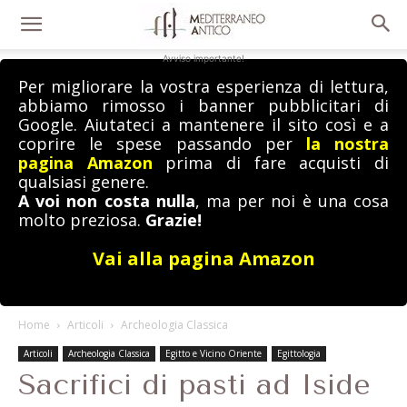
Avviso importante!
Per migliorare la vostra esperienza di lettura,
abbiamo rimosso i banner pubblicitari di
Google. Aiutateci a mantenere il sito così e a
coprire le spese passando per
la nostra
pagina Amazon
prima di fare acquisti di
qualsiasi genere.
A voi non costa nulla
, ma per noi è una cosa
molto preziosa.
Grazie!
Vai alla pagina Amazon
Home
Articoli
Archeologia Classica
Articoli
Archeologia Classica
Egitto e Vicino Oriente
Egittologia
Sacrifici di pasti ad Iside