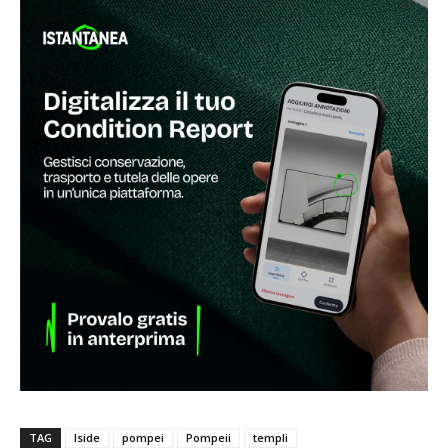
TAG
Iside
pompei
Pompeii
templi