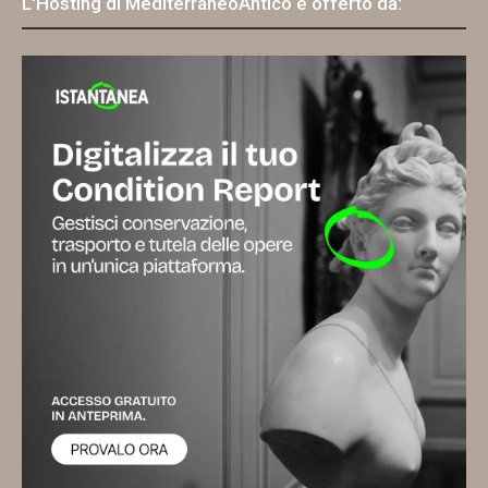
L'Hosting di MediterraneoAntico è offerto da: