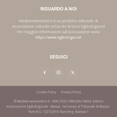
RIGUARDO A NOI
MediterraneoAntico è un prodotto editoriale di:
Associazione culturale senza fini di lucro Egittologia.net
Per maggiori informazioni sull'associazione visita:
https://www.egittologia.net
SEGUICI
Cookie Policy
Privacy Policy
© MediterraneoAntico.it - ISSN 2532-1889 [Sito Web]- Editore
Associazione Egittologia.net - Massa - Iscrizione al Tribunale di Massa -
Num R.G. 1327/2016, Num Reg. Stampa 1