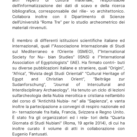
altri reperti di cultura materiale, responsabile
dell’informatizzazione dei dati di scavo e della ricerca
bibliografica, corresponsabile del rilie- vo architettonico.
Collabora inoltre con il Dipartimento di Scienze
dell’Università “Roma Tre” per lo studio archeometrico dei
materiali rinvenuti.
È membro di differenti istituzioni scientifiche italiane ed
internazionali, quali l’“Associazione Internazionale di Studi
sul Mediterraneo e l’Oriente (ISMEO), l’“International
Society for Nu- bian Studies” (ISNS) e l’“International
Association of Egyptologists” (IAE). Ha firmato contri- buti
su diverse pubblicazioni italiane e straniere, quali “Origini”,
“Africa”, “Rivista degli Studi Orientali” “Cultural Heritage of
Egypt and Christian Orient”, “Beiträge zur
Sudanforschung”, “Journal of Intercultural and
Interdisciplinary Archaeology”. Ha tenuto un ciclo di lezioni
sull’archeologia della Nubia meroitica e cristiana nell’ambito
del corso di “Antichità Nubia- ne” alla “Sapienza”, e vanta
inoltre la partecipazione a convegni di respiro nazionale ed
in- ternazionale fra Italia, Francia, Svizzera e Regno Unito.
È stato fra gli organizzatori ed i rela- tori della “Quarta
Giornata di Studi Nubiani” (Roma, 19 aprile 2014), di cui ha
inoltre curato il volume di atti in collaborazione con
Eugenio Fantusati.