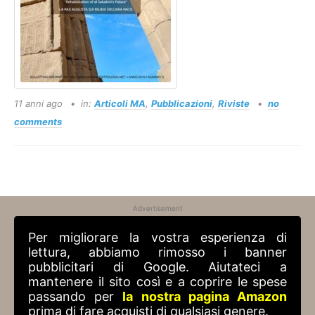
11 anni ago
in:
Articoli MA
,
Pubblicazioni
,
Riviste
no
comments
Advertisement
Per migliorare la vostra esperienza di
lettura, abbiamo rimosso i banner
pubblicitari di Google. Aiutateci a
mantenere il sito così e a coprire le spese
passando per
la nostra pagina Amazon
prima di fare acquisti di qualsiasi genere.