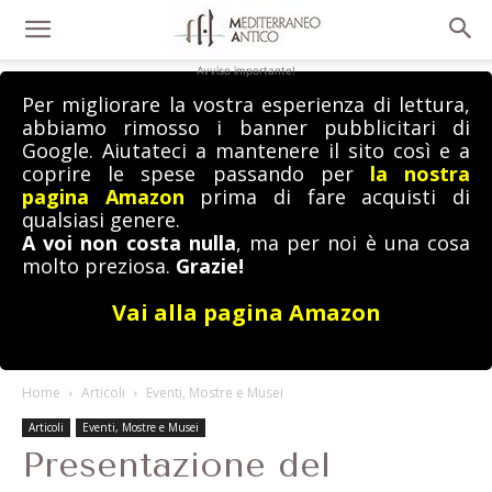
Avviso importante!
Per migliorare la vostra esperienza di lettura,
abbiamo rimosso i banner pubblicitari di
Google. Aiutateci a mantenere il sito così e a
coprire le spese passando per
la nostra
pagina Amazon
prima di fare acquisti di
qualsiasi genere.
A voi non costa nulla
, ma per noi è una cosa
molto preziosa.
Grazie!
Vai alla pagina Amazon
Home
Articoli
Eventi, Mostre e Musei
Articoli
Eventi, Mostre e Musei
Presentazione del