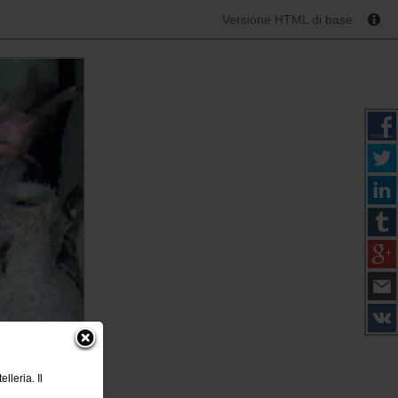
Versione HTML di base
leria. Il