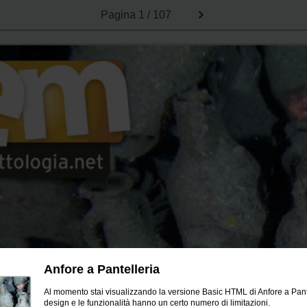
Pagina
1 / 107
Anfore a Pantelleria
Al momento stai visualizzando la versione Basic HTML di Anfore a Pantel
design e le funzionalità hanno un certo numero di limitazioni.