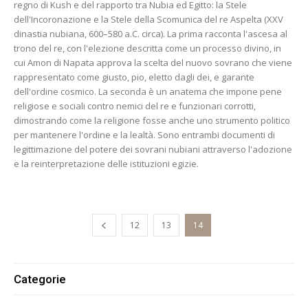
regno di Kush e del rapporto tra Nubia ed Egitto: la Stele
dell'Incoronazione e la Stele della Scomunica del re Aspelta (XXV
dinastia nubiana, 600–580 a.C. circa). La prima racconta l'ascesa al
trono del re, con l'elezione descritta come un processo divino, in
cui Amon di Napata approva la scelta del nuovo sovrano che viene
rappresentato come giusto, pio, eletto dagli dei, e garante
dell'ordine cosmico. La seconda è un anatema che impone pene
religiose e sociali contro nemici del re e funzionari corrotti,
dimostrando come la religione fosse anche uno strumento politico
per mantenere l'ordine e la lealtà. Sono entrambi documenti di
legittimazione del potere dei sovrani nubiani attraverso l'adozione
e la reinterpretazione delle istituzioni egizie.
12
13
14
Categorie