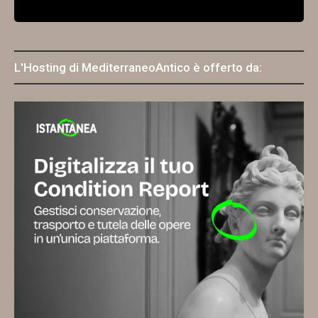
L'Hosting di MediterraneoAntico è offerto da: