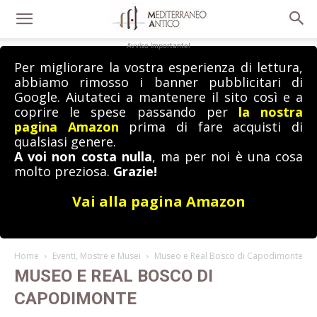
Avviso importante!
Per migliorare la vostra esperienza di lettura,
abbiamo rimosso i banner pubblicitari di
Google. Aiutateci a mantenere il sito così e a
coprire le spese passando per
la nostra
pagina Amazon
prima di fare acquisti di
qualsiasi genere.
A voi non costa nulla
, ma per noi è una cosa
molto preziosa.
Grazie!
Vai alla pagina Amazon
Home
Eventi, Mostre e Musei
Museo e Real Bosco di Capodimonte
MUSEO E REAL BOSCO DI
CAPODIMONTE