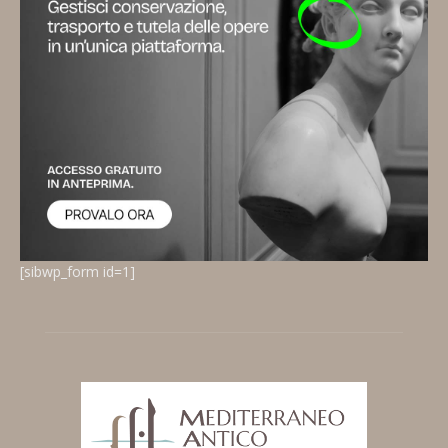
[sibwp_form id=1]